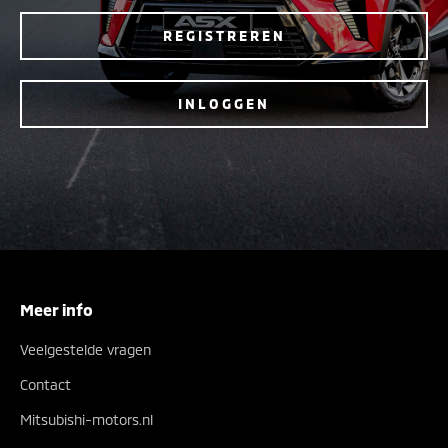
REGISTREREN
INLOGGEN
Meer info
Veelgestelde vragen
Contact
Mitsubishi-motors.nl